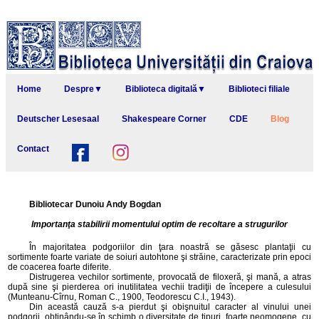
Home
Despre▼
Biblioteca digitală▼
Biblioteci filiale
Deutscher Lesesaal
Shakespeare Corner
CDE
Blog
Contact
Bibliotecar Dunoiu Andy Bogdan
Importanţa stabilirii momentului optim de recoltare a strugurilor
În majoritatea podgoriilor din ţara noastră se găsesc plantaţii cu
sortimente foarte variate de soiuri autohtone şi străine, caracterizate prin epoci
de coacerea foarte diferite.
Distrugerea vechilor sortimente, provocată de filoxeră, şi mană, a atras
după sine şi pierderea ori inutilitatea vechii tradiţii de începere a culesului
(Munteanu-Cîrnu, Roman C., 1900, Teodorescu C.I., 1943).
Din această cauză s-a pierdut şi obişnuitul caracter al vinului unei
podgorii, obţinându-se în schimb o diversitate de tipuri, foarte neomogene, cu