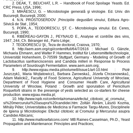
2. DEAK, T., BEUCHAT, L.R. – Handbook of Food Spoilage Yeasts. Ed.
CRC Press, USA, 1996;
3. MIHĂESCU, G. – Microbiologie generală şi virologie. Ed. Univ. din
Bucureşti, Bucureşti, 2000;
4. N.N. PROSTOSERDOV ,Principiile degustării vinului, Editura Agro-
Silvică de Stat , 1954;
5. POPA, A., TEODORESCU, ŞT. C.- Microbiologia vinului. Ed. Ceres,
Bucureşti, 1990;
6. RIBÉREAU-GAYON J., PEYNAUD E., Analyse et contrôle des vins,
1947, 244, Ch. Béranger éd., Paris-Liège;
7. TEODORESCU Şt., Teza de doctorat, Craiova, 1970;
8. http://aem.asm.org/cgi/content/full/64/7/2616 : Michael G. Gänzle,
Michaela Ehmann, and Walter P. Hammes, Institut für Lebensmitteltechnologie,
Universität Hohenheim, D-70599 Stuttgart, Germany - Modeling of Growth of
Lactobacillus sanfranciscensis and Candida milleri in Response to Process
Parameters of Sourdough Fermentation. www.aem.asm.org;
9. http://www.ejpau.media.pl/volume8/issue1/art-10.html : Piotr
Juszczyk1, Maria Wojtatowicz1, Barbara Żarowska1, Józefa Chrzanowska1,
Adam Malicki2,, Faculty of Food Science, Agricultural University of Wroclaw,
Department of Food Hygiene and Consumer Health Care, Agricultural
University of Wrocław, Poland : Growth and sporulation of Penicilium
Roqueforti strains in the presenge of yests selected as co-starters for cheese
production. www.ejpau.media.pl;
10. http://www.ispb.ro/conferinta/romana/efectul_citotoxic_al_cromului_
si%20mercurului%20asupra%20candidei.htm: Zoltán Ábrám, László Kozma,
Mihály Péter, Universitatea de Medicina si Farmacie Targu-Mures, Disciplinele
de Igiena şi Microbiologie: Efectul citotoxic al Cromului şi Mercurului asupra
Candidei Albicans;
11. http://www.maltosefalcons.com/: MB Raines-Casselman, Ph.D., Yeast
Propagation and Maintenance: Principles and Practices;