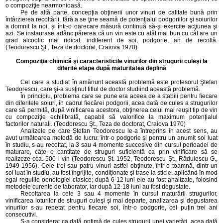
o compoziţie nearmonioasă.
Pe de altă parte, concepţia obţinerii unor vinuri de calitate bună prin
întârzierea recoltării, fără a se ţine seamă de potenţialul podgoriilor şi soiurilor
a domnit la noi, şi într-o oarecare măsură continuă să-şi exercite acţiunea şi
azi. Se instaurase adânc părerea că un vin este cu atât mai bun cu cât are un
grad alcoolic mai ridicat, indiferent de soi, podgorie, an de recoltă.
(Teodorescu Şt., Teza de doctorat, Craiova 1970)
Compoziţia chimică şi caracteristicile vinurilor din strugurii culeşi la
diferite etape după maturitatea deplină
Cel care a studiat în amănunt această problemă este profesorul Ştefan
Teodorescu, care şi-a susţinut titlul de doctor studiind această problemă.
În principiu, problema care se pune era aceea de a stabili pentru fiecare
din diferitele soiuri, în cadrul fiecărei podgorii, acea dată de cules a strugurilor
care să permită, după vinificarea acestora, obţinerea celui mai reuşit tip de vin
cu compoziţie echilibrată, capabil să valorifice la maximum potenţialul
factorilor naturali. (Teodorescu Şt., Teza de doctorat, Craiova 1970)
Analizele pe care Ştefan Teodorescu le-a întreprins în acest sens, au
avut următoarea metodă de lucru: într-o podgorie şi pentru un anumit soi luat
în studiu, s-au recoltat, la 3 sau 4 momente succesive din cursul perioadei de
maturare, câte o cantitate de struguri suficientă ca prin vinificare să se
realizeze cca. 500 l vin (Teodorescu Şt. 1952, Teodorescu Şt., Rădulescu G.,
1949-1956). Cele trei sau patru vinuri astfel obţinute, într-o toamnă, dintr-un
soi luat în studiu, au fost îngrijite, condiţionate şi trase la sticle, aplicând în mod
egal regulile oenologiei clasice; după 6-12 luni ele au fost analizate, folosind
metodele curente de laborator, iar după 12-18 luni au fost degustate.
Recoltarea la cele 3 sau 4 momente în cursul maturării strugurilor,
vinificarea loturilor de struguri culeşi şi mai departe, analizarea şi degustarea
vinurilor s-au repetat pentru fiecare soi, într-o podgorie, cel puţin trei ani
consecutivi.
S-a considerat ca dată optimă de cules strugurii unei varietăţi, acea dată