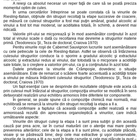
A reieşi ca absolut necesar un reper faţă de care să se poată preciza
momentul optim de cules.
În urma cercetărilor întreprinse se poate constata că la vinurile de
Riesling-Italian, obţinute din struguri recoltaţi la etape succesive de coacere,
pe măsură ce culesul strugurilor a fost mai puţin amânat, gradul alcoolic al
vinului a fost tot mai moderat, iar aciditatea totală, în schimb, a devenit mai
ridicată.
Valorile pH-ului se micşorează şi în mod asemănător conţinutul în azot
total al vinului scade o dată cu recoltarea mai devreme a strugurilor materie
primă. (Teodorescu Şt., Teza de doctorat, Craiova 1970)
Pentru vinurile roşii de Cabernet Sauvignon lucrurile sunt asemănătoare
cu cele petrecute la cele de Riesling-Italian. Astfel se observă că întârzierea
culesului strugurilor conduce la o sporire a gradului alcoolic şi extractului
alcoolic şi extractului redus al vinului, dar totodată la o micşorare a acidităţii
sale totale, la o creştere a valorilor pH-ului, ca şi a conţinutului în azot total.
Datele privitoare la vinurile de Crâmpoşie, dovedesc o situaţie
asemânătoare. Este de remarcat o scădere foarte accentuată a acidităţii totale
a vinului pe măsura întârzierii culesului strugurilor. (Teodorescu Şt., Teza de
doctorat, Craiova 1970)
Un fapt esenţial care se desprinde din rezultatele obţinute este acela că
prin culesul mult întârziat al strugurilor, compoziţia vinurilor se modifică în sens
defavorabil realizării unui echilibru armonios între diferitele lor componente.
În general, se poate spune că o compoziţie chimică mai normală, mai
echilibrată se remarcă la vinurile din struguri recoltaţi la etapa a II a.
O confirmare a faptului că această compoziţie astfel realizată e mai
armonioasă rezultă din aprecierea organoleptică a vinurilor, care indică
următoarele aspecte:
Vinurile din struguri culeşi la etapa I a sunt prea subţiri şi din această
cauză par prea acre, iar în cursul maturării cer o atenţie mai mare pentru
prevenirea alterărilor; cele de la etapa a II a sunt pline, cu aciditate plăcută,
vioaie şi se păstrează bine; deşi cele mai extractive şi uşor conservabile,
vinurile de la etapa a III a nu sunt în toate cazurile şi cele mai plăcute la gust –