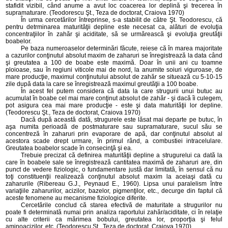
stafidit vizibil, când anume a avut loc coacerea lor deplină şi trecerea în
supramaturare. (Teodorescu Şt., Teza de doctorat, Craiova 1970)
În urma cercetărilor întreprinse, s-a stabilit de către Şt. Teodorescu, că
pentru detrminarea maturităţii depline este necesat ca, alături de evoluţia
concentraţiilor în zahăr şi aciditate, să se urmărească şi evoluţia greutăţii
boabelor.
Pe baza numeroaselor determinări făcute, reiese că în marea majoritate
a cazurilor conţinutul absolut maxim de zaharuri se înregistrează la data când
şi greutatea a 100 de boabe este maximă. Doar în unii ani cu toamne
ploioase, sau în regiuni viticole mai de nord, la anumite soiuri viguroase, de
mare producţie, maximul conţinutului absolut de zahăr se situează cu 5-10-15
zile după data la care se înregistrează maximul greutăţii a 100 boabe.
În acest fel putem considera că data la care strugurii unui butuc au
acumulat în boabe cel mai mare conţinut absolut de zahăr - şi dacă îi culegem,
pot asigura cea mai mare producţie - este şi data maturităţii lor depline.
(Teodorescu Şt., Teza de doctorat, Craiova 1970)
Dacă după această dată, strugurele este lăsat mai departe pe butuc, în
aşa numita perioadă de postmaturare sau supramaturare, sucul său se
concentreză în zaharuri prin evaporare de apă, dar conţinutul absolut al
acestora scade drept urmare, în primul rând, a combustiei intracelulare.
Greutatea boabelor scade în consecinţă şi ea.
Trebuie precizat că definirea maturităţii depline a strugurelui ca dată la
care în boabele sale se înregistrează cantitatea maximă de zaharuri are, din
punct de vedere fiziologic, o fundamentare justă dar limitată, în sensul că nu
toţi constituenţii realizează conţinutul absolut maxim la aceiaşi dată cu
zaharurile (Ribereau G.J., Peynaud E., 1960). Lipsa unui paralelism între
variaţiile zaharurilor, acizilor, bazelor, pigmenţilor, etc., decurge din faptul că
aceste fenomene au mecanisme fiziologice diferite.
Cercetările conclud că starea efectivă de maturitate a strugurilor nu
poate fi determinată numai prin analiza raportului zahăr/aciditate, ci în relaţie
cu alte criterii ca mărimea bobului, greutatea lor, proporţia şi felul
aminoacizilor, etc. (Teodorescu Şt., Teza de doctorat, Craiova 1970)