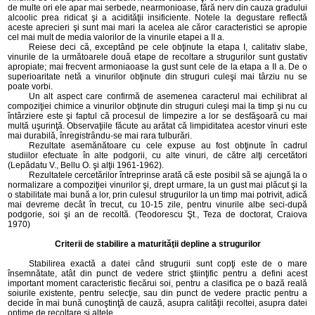
de multe ori ele apar mai serbede, nearmonioase, fără nerv din cauza gradului
alcoolic prea ridicat şi a acidităţii insificiente. Notele la degustare reflectă
aceste aprecieri şi sunt mai mari la acelea ale căror caracteristici se apropie
cel mai mult de media valorilor de la vinurile etapei a II a.
Reiese deci că, exceptând pe cele obţinute la etapa I, calitativ slabe,
vinurile de la următoarele două etape de recoltare a strugurilor sunt gustativ
apropiate; mai frecvent armoniaoase la gust sunt cele de la etapa a II a. De o
superioaritate netă a vinurilor obţinute din struguri culeşi mai târziu nu se
poate vorbi.
Un alt aspect care confirmă de asemenea caracterul mai echilibrat al
compoziţiei chimice a vinurilor obţinute din struguri culeşi mai la timp şi nu cu
întârziere este şi faptul că procesul de limpezire a lor se desfăşoară cu mai
multă uşurinţă. Observaţiile făcute au arătat că limpiditatea acestor vinuri este
mai durabilă, înregistrându-se mai rara tulburări.
Rezultate asemănătoare cu cele expuse au fost obţinute în cadrul
studiilor efectuate în alte podgorii, cu alte vinuri, de către alţi cercetători
(Lepădatu V., Bellu O. şi alţii 1961-1962).
Rezultatele cercetărilor întreprinse arată că este posibil să se ajungă la o
normalizare a compoziţiei vinurilor şi, drept urmare, la un gust mai plăcut şi la
o stabilitate mai bună a lor, prin culesul strugurilor la un timp mai potrivit, adică
mai devreme decât în trecut, cu 10-15 zile, pentru vinurile albe seci-după
podgorie, soi şi an de recoltă. (Teodorescu Şt., Teza de doctorat, Craiova
1970)
Criterii de stabilire a maturităţii depline a strugurilor
Stabilirea exactă a datei când strugurii sunt copţi este de o mare
însemnătate, atât din punct de vedere strict ştiinţific pentru a defini acest
important moment caracteristic fiecărui soi, pentru a clasifica pe o bază reală
soiurile existente, pentru selecţie, sau din punct de vedere practic pentru a
decide în mai bună cunoştinţă de cauză, asupra calităţii recoltei, asupra datei
optime de recoltare şi altele.