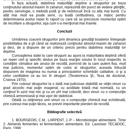
În faza actuală, stabilirea maturităţii depline a strugurilor pe baza
conţinutului absolut maxim în zaharuri, reprezintă din punct de vedere ştiinţific,
pentru oenologie, o metodă justă şi de neînlocuit încă cu alta mai bună. Cu
atât mai mult ea poate servi, cu toată certitudinea, ca mijloc pentru
determinarea acelui reper în raport cu care să se precizeze momentul optim
de recoltare a strugurilor, aşa cum s-a menţionat mai înainte.
Concluzii
Urmărirea coacerii strugurilor prin dinamica greutăţii boabelor întregeşte
posibilitatea de a şti când se realizează conţinutul absolut maxim de zaharuri
şi deci, de a dispune de un criteriu precis pentru stabilirea maturităţii lor
depline.
Cunoaşterea datei la care strugurii au ajuns la maturitatea deplină oferă
un reper cert şi specific dedus pe baza reacţiei soiului în locul respectiv, la
condiţiile climatice ale anului de recoltă, pornind de la care putem fixa, mult
mai judicios, momentul optim de cules al strugurilor; aceasta întrucât
dispunem de imaginea nu numai a principalelor schimbări calitative, ci şi a
celor cantitative ce au loc în struguri. (Teodorescu Şt., Teza de doctorat,
Craiova 1970).
Prin culesul strugurilor la o dată mai judicioas stabilită se obţin vinuri cu
grad alcoolic mai puţin exagerat, cu aciditate totală mai normală, cu un
conţinut în azot mai mic şi cu un pH mai coborât, deci vinuri cu o compoziţie
chimică armonioasă şi mai uşor de stabilizat.
Odată cu obţinerea unir vinuri cu o compoziţie chimică mai echilibrată,
prin culesul mai puţin târziu, se previn importante pierderi de recoltă.
Bibliografie selectivă
1. BOURGEOIS, C.M., LARPENT, J.-P. – Microbiologie alimentaire. Time
2: Aliments fermentes et fermentation alimentaire. Ed. Lavoisier TEC&DOC,
Paris, 1996;