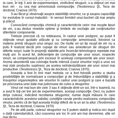
la care, în toţi 3 anii de experimentare, vinificând strugurii, s-a obţinut cel mai
bun vin - cu cea mai armonioasă comnpoziţie. (Teodorescu Şt., Teza de
doctorat, Craiova 1970)
S-au făcut şi observaţii asupra stabilităţii vinurilor, ca şi asupra capacităţii
lor evolutive în cursul maturării - în sensul formării unui buchet cât mai amplu
şi plăcut.
Cunoscând compoziţia chimică şi caracteristicile celor mai reuşite tipuri
de vin, s-au dedus nivelele optime şi limitele de oscilaţie ale conţinuturilor
diferitelor componente.
Trebuie precizat că nu totdeauna, în cadrul unei podgorii, au putut fi
obţinute vinuri gustativ plăcute şi cu compoziţie armonioasă, folosind ca
materie primă strugurii unui singur soi. De multe ori un tip reuşit de vin nu a
putu fi realizat decât prin cupaje de vinuri sau amestecuri de struguri din
diferite soiuri, luate în proporţii stabilite prin încercări tehnologice repetate mai
mulţi ani. În acest fel, deficienţele de compoziţie ale unor soiuri, respectiv
vinuri, se compensează prin excesul în aceleaşi componente ale unor soiuri.
Aroma abundentă sau coloraţia foarte intensă (cazul vinurilor roşii) a unui soi
mai slab productiv, suplinesc pe acelea neîndestulătoare ale unor soiuri mai
productive. (Teodorescu Şt., Teza de doctorat, Craiova 1970).
Aceasta a fost în linii mari metoda ce a fost folosită pentru a studia
posibilităţile de normalizare a compoziţiei şi de îmbunătăţire a stabilităţii şi a
însuşirilor organoleptice ale vinurilor în cadrul unei podgorii şi care e bazată
pe precizarea unei date mai judicioase de cules a strugurilor.
Vinul cel mai bun din cele 3 sau 4 obţinute dintr-un soi, într-o toamnă, nu
a avut în toţi cei trei ani de experimentare, aceiaşi compoziţie. Deci, nu putem
dirija culesul, indicând recoltarea strugurilor, numai după măsura în care
caracteristicile acestora satisfac condiţiile cerute pentru realizarea compoziţiei
vinului, pentru că de fapt aceasta însăşi diferă de la un an la altul. (Teodorescu
Şt., Teza de doctorat, Craiova 1970)
Pe de altă parte, culesul strugurilor nu îl putem stabili şi indica nici după
o dată calendaristică, căci coacerea are loc în unii ani mai devremne, alte ori
mai târziu.