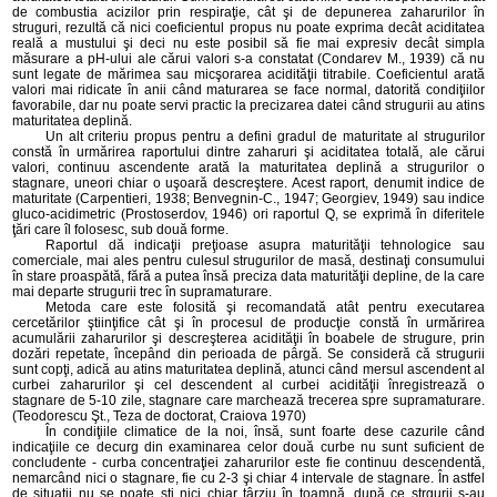
de combustia acizilor prin respiraţie, cât şi de depunerea zaharurilor în
struguri, rezultă că nici coeficientul propus nu poate exprima decât aciditatea
reală a mustului şi deci nu este posibil să fie mai expresiv decât simpla
măsurare a pH-ului ale cărui valori s-a constatat (Condarev M., 1939) că nu
sunt legate de mărimea sau micşorarea acidităţii titrabile. Coeficientul arată
valori mai ridicate în anii când maturarea se face normal, datorită condiţiilor
favorabile, dar nu poate servi practic la precizarea datei când strugurii au atins
maturitatea deplină.
Un alt criteriu propus pentru a defini gradul de maturitate al strugurilor
constă în urmărirea raportului dintre zaharuri şi aciditatea totală, ale cărui
valori, continuu ascendente arată la maturitatea deplină a strugurilor o
stagnare, uneori chiar o uşoară descreştere. Acest raport, denumit indice de
maturitate (Carpentieri, 1938; Benvegnin-C., 1947; Georgiev, 1949) sau indice
gluco-acidimetric (Prostoserdov, 1946) ori raportul Q, se exprimă în diferitele
ţări care îl folosesc, sub două forme.
Raportul dă indicaţii preţioase asupra maturităţii tehnologice sau
comerciale, mai ales pentru culesul strugurilor de masă, destinaţi consumului
în stare proaspătă, fără a putea însă preciza data maturităţii depline, de la care
mai departe strugurii trec în supramaturare.
Metoda care este folosită şi recomandată atât pentru executarea
cercetărilor ştiinţifice cât şi în procesul de producţie constă în urmărirea
acumulării zaharurilor şi descreşterea acidităţii în boabele de strugure, prin
dozări repetate, începând din perioada de pârgă. Se consideră că strugurii
sunt copţi, adică au atins maturitatea deplină, atunci când mersul ascendent al
curbei zaharurilor şi cel descendent al curbei acidităţii înregistrează o
stagnare de 5-10 zile, stagnare care marchează trecerea spre supramaturare.
(Teodorescu Şt., Teza de doctorat, Craiova 1970)
În condiţiile climatice de la noi, însă, sunt foarte dese cazurile când
indicaţiile ce decurg din examinarea celor două curbe nu sunt suficient de
concludente - curba concentraţiei zaharurilor este fie continuu descendentă,
nemarcând nici o stagnare, fie cu 2-3 şi chiar 4 intervale de stagnare. În astfel
de situaţii nu se poate şti nici chiar târziu în toamnă, după ce strgurii s-au