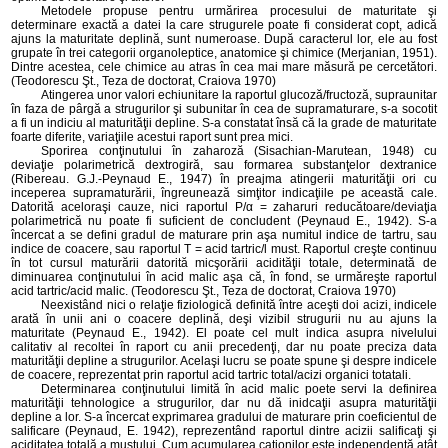
Metodele propuse pentru urmărirea procesului de maturitate şi
determinare exactă a datei la care strugurele poate fi considerat copt, adică
ajuns la maturitate deplină, sunt numeroase. După caracterul lor, ele au fost
grupate în trei categorii organoleptice, anatomice şi chimice (Merjanian, 1951).
Dintre acestea, cele chimice au atras în cea mai mare măsură pe cercetători.
(Teodorescu Şt., Teza de doctorat, Craiova 1970)
Atingerea unor valori echiunitare la raportul glucoză/fructoză, supraunitar
în faza de pârgă a strugurilor şi subunitar în cea de supramaturare, s-a socotit
a fi un indiciu al maturităţii depline. S-a constatat însă că la grade de maturitate
foarte diferite, variaţiile acestui raport sunt prea mici.
Sporirea conţinutului în zaharoză (Sisachian-Marutean, 1948) cu
deviaţie polarimetrică dextrogiră, sau formarea substanţelor dextranice
(Ribereau. G.J.-Peynaud E., 1947) în preajma atingerii maturităţii ori cu
inceperea supramaturării, îngreunează simţitor indicaţiile pe această cale.
Datorită aceloraşi cauze, nici raportul P/α = zaharuri reducătoare/deviaţia
polarimetrică nu poate fi suficient de concludent (Peynaud E., 1942). S-a
încercat a se defini gradul de maturare prin aşa numitul indice de tartru, sau
indice de coacere, sau raportul T = acid tartric/l must. Raportul creşte continuu
în tot cursul maturării datorită micşorării acidităţii totale, determinată de
diminuarea conţinutului în acid malic aşa că, în fond, se urmăreşte raportul
acid tartric/acid malic. (Teodorescu Şt., Teza de doctorat, Craiova 1970)
Neexistând nici o relaţie fiziologică definită între aceşti doi acizi, indicele
arată în unii ani o coacere deplină, deşi vizibil strugurii nu au ajuns la
maturitate (Peynaud E., 1942). El poate cel mult indica asupra nivelului
calitativ al recoltei în raport cu anii precedenţi, dar nu poate preciza data
maturităţii depline a strugurilor. Acelaşi lucru se poate spune şi despre indicele
de coacere, reprezentat prin raportul acid tartric total/acizi organici totatali.
Determinarea conţinutului limită în acid malic poete servi la definirea
maturităţii tehnologice a strugurilor, dar nu dă inidcaţii asupra maturităţii
depline a lor. S-a încercat exprimarea gradului de maturare prin coeficientul de
salificare (Peynaud, E. 1942), reprezentând raportul dintre acizii salificaţi şi
aciditatea totală a mustului. Cum acumularea cationilor este independentă atât